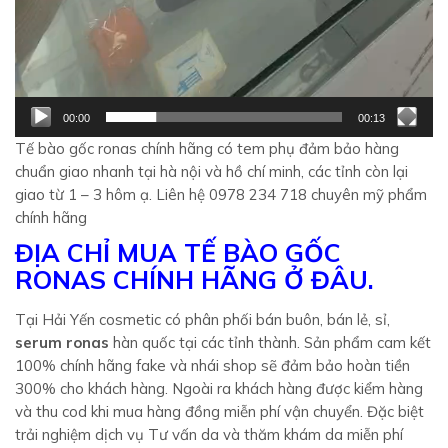
00:00
00:13
Tế bào gốc ronas chính hãng có tem phụ đảm bảo hàng
chuẩn giao nhanh tại hà nội và hồ chí minh, các tỉnh còn lại
giao từ 1 – 3 hôm ạ. Liên hệ 0978 234 718 chuyên mỹ phẩm
chính hãng
ĐỊA CHỈ MUA TẾ BÀO GỐC
RONAS CHÍNH HÃNG Ở ĐÂU.
Tại Hải Yến cosmetic có phân phối bán buôn, bán lẻ, sỉ,
serum ronas
hàn quốc tại các tỉnh thành. Sản phẩm cam kết
100% chính hãng fake và nhái shop sẽ đảm bảo hoàn tiền
300% cho khách hàng. Ngoài ra khách hàng được kiểm hàng
và thu cod khi mua hàng đồng miễn phí vận chuyển. Đặc biệt
trải nghiệm dịch vụ Tư vấn da và thăm khám da miễn phí