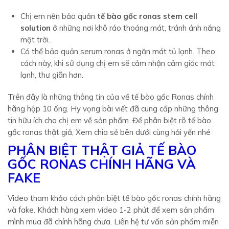
Chị em nên bảo quản
tế bào gốc
ronas stem cell
solution
ở những nơi khô ráo thoáng mát, tránh ánh nắng
mặt trời.
Có thể bảo quản serum ronas ở ngăn mát tủ lạnh. Theo
cách này, khi sử dụng chị em sẽ cảm nhận cảm giác mát
lạnh, thư giãn hơn.
Trên đây là những thông tin của về tế bào gốc Ronas chính
hãng hộp 10 ống. Hy vọng bài viết đã cung cấp những thông
tin hữu ích cho chị em về sản phẩm. Để phân biệt rõ
tế bào
gốc ronas thật giả, Xem chia sẻ bên dưới cùng hải yến nhé
PHÂN BIỆT THẬT GIẢ TẾ BÀO
GỐC RONAS CHÍNH HÃNG VÀ
FAKE
Video tham khảo cách phân biệt tế bào gốc ronas chính hãng
và fake. Khách hàng xem video 1-2 phút để xem sản phẩm
mình mua đã chính hãng chưa. Liên hệ tư vấn sản phẩm miễn