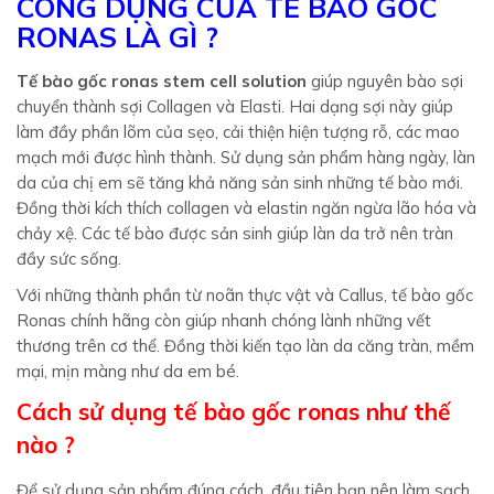
CÔNG DỤNG CỦA TẾ BÀO GỐC
RONAS LÀ GÌ ?
Tế bào gốc
ronas stem cell solution
giúp nguyên bào sợi
chuyển thành sợi Collagen và Elasti. Hai dạng sợi này giúp
làm đầy phần lõm của sẹo, cải thiện hiện tượng rỗ, c
ác mao
mạch mới được hình thành. Sử dụng sản phẩm hàng ngày, làn
da của chị em sẽ
tăng khả năng sản sinh những tế bào mới.
Đồng thời kích thích collagen và elastin ngăn ngừa lão hóa và
chảy xệ. Các tế bào được sản sinh giúp làn da trở nên tràn
đầy sức sống.
Với những thành phần từ noãn thực vật và Callus, tế bào gốc
Ronas chính hãng còn giúp nhanh chóng lành những vết
thương trên cơ thể. Đồng thời kiến tạo
làn da căng tràn, mềm
mại, mịn màng như da em bé.
Cách sử dụng tế bào gốc ronas như thế
nào ?
Để sử dụng sản phẩm đúng cách, đầu tiên bạn nên làm sạch