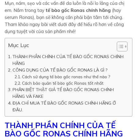
Mụn, nám, sẹo và các vấn đề da luôn là nỗi lo lắng của chị
em. Nắm trong tay
tế bào gốc Ronas chính hãng
(hay
serum Ronas), bạn sẽ không cần phải bận tâm tới chúng.
Tham khảo ngay bài viết dưới đây để hiểu rõ hơn về công
dụng tuyệt vời của sản phẩm nhé!
Mục Lục
THÀNH PHẦN CHÍNH CỦA TẾ BÀO GỐC RONAS CHÍNH
HÃNG
CÔNG DỤNG CỦA TẾ BÀO GỐC RONAS LÀ GÌ ?
Cách sử dụng tế bào gốc ronas như thế nào ?
Cách bảo quản tế bào gốc Ronas tốt nhất
PHÂN BIỆT THẬT GIẢ TẾ BÀO GỐC RONAS CHÍNH
HÃNG VÀ FAKE
ĐỊA CHỈ MUA TẾ BÀO GỐC RONAS CHÍNH HÃNG Ở
ĐÂU.
THÀNH PHẦN CHÍNH CỦA TẾ
BÀO GỐC RONAS CHÍNH HÃNG