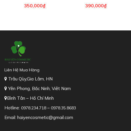
350,000
₫
390,000
₫
Liên Hệ Mua Hàng
Trâu Qùy,Gia Lâm, HN
Yên Phong, Bắc Ninh, Viêt Nam
Bình Tân – Hồ Chí Minh
Hotline:
–
0978.234.718
0978.35.8683
Email: haiyencosmetic@gmail.com