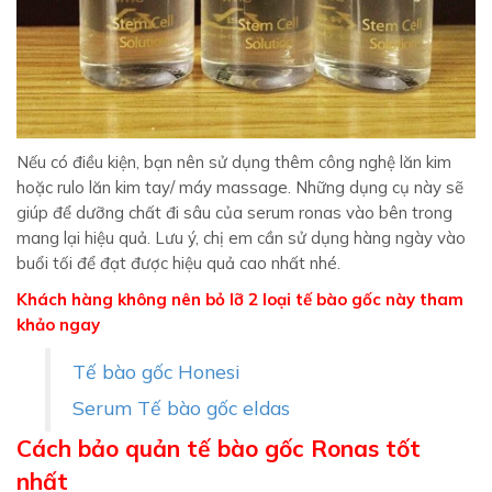
Nếu có điều kiện, bạn nên sử dụng thêm công nghệ lăn kim
hoặc rulo lăn kim tay/ máy massage. Những dụng cụ này sẽ
giúp để dưỡng chất đi sâu của serum ronas vào bên trong
mang lại hiệu quả. Lưu ý, c
hị em cần sử dụng hàng ngày vào
buổi tối để đạt được hiệu quả cao nhất nhé.
Khách hàng không nên bỏ lỡ 2 loại tế bào gốc này tham
khảo ngay
Tế bào gốc Honesi
Serum Tế bào gốc eldas
Cách bảo quản tế bào gốc Ronas tốt
nhất