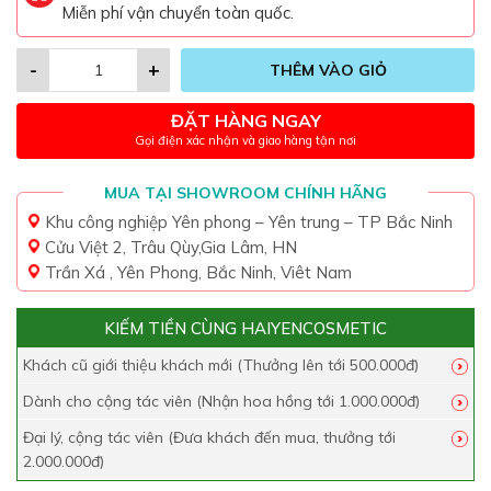
Miễn phí vận chuyển toàn quốc.
-
+
THÊM VÀO GIỎ
ĐẶT HÀNG NGAY
Gọi điện xác nhận và giao hàng tận nơi
MUA TẠI SHOWROOM CHÍNH HÃNG
Khu công nghiệp Yên phong – Yên trung – TP Bắc Ninh
Cửu Việt 2, Trâu Qùy,Gia Lâm, HN
Trần Xá , Yên Phong, Bắc Ninh, Viêt Nam
KIẾM TIỀN CÙNG HAIYENCOSMETIC
Khách cũ giới thiệu khách mới (Thưởng lên tới 500.000đ)
Dành cho cộng tác viên (Nhận hoa hồng tới 1.000.000đ)
Đại lý, cộng tác viên (Đưa khách đến mua, thưởng tới
2.000.000đ)