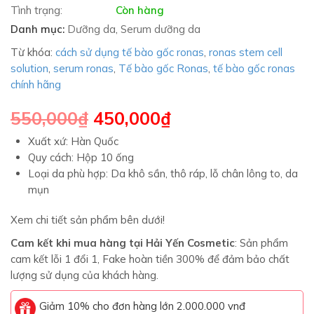
Tình trạng:
Còn hàng
Danh mục:
Dưỡng da
,
Serum dưỡng da
Từ khóa:
cách sử dụng tế bào gốc ronas
,
ronas stem cell
solution
,
serum ronas
,
Tế bào gốc Ronas
,
tế bào gốc ronas
chính hãng
550,000
₫
450,000
₫
Xuất xứ: Hàn Quốc
Quy cách: Hộp 10 ống
Loại da phù hợp: Da khô sần, thô ráp, lỗ chân lông to, da
mụn
Xem chi tiết sản phẩm bên dưới!
Cam kết khi mua hàng tại Hải Yến Cosmetic
: Sản phẩm
cam kết lỗi 1 đổi 1, Fake hoàn tiền 300% để đảm bảo chất
lượng sử dụng của khách hàng.
Giảm 10% cho đơn hàng lớn 2.000.000 vnđ