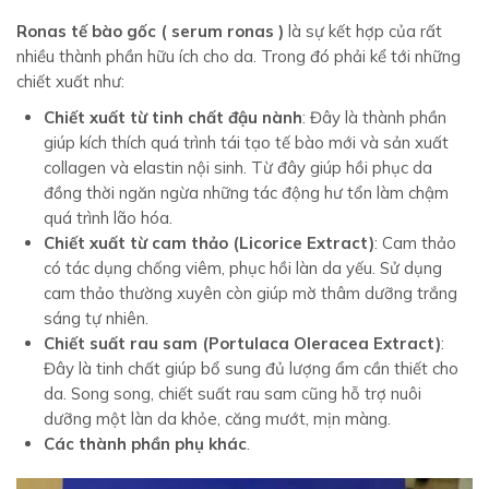
Ronas tế bào gốc ( serum ronas )
là sự kết hợp của rất
nhiều thành phần hữu ích cho da. Trong đó phải kể tới những
chiết xuất như:
Chiết xuất từ tinh chất đậu nành
: Đây là thành phần
giúp kích thích quá trình tái tạo tế bào mới và sản xuất
collagen và elastin nội sinh. Từ đây giúp hồi phục da
đồng thời ngăn ngừa những tác động hư tổn làm chậm
quá trình lão hóa.
Chiết xuất từ cam thảo (Licorice Extract)
: Cam thảo
có tác dụng chống viêm, phục hồi làn da yếu. Sử dụng
cam thảo thường xuyên còn giúp mờ thâm dưỡng trắng
sáng tự nhiên.
Chiết suất rau sam (Portulaca Oleracea Extract)
:
Đây là tinh chất giúp bổ sung đủ lượng ẩm cần thiết cho
da. Song song, chiết suất rau sam cũng hỗ trợ nuôi
dưỡng một làn da khỏe, căng mướt, mịn màng.
Các thành phần phụ khác
.