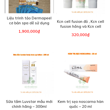
Liệu trình tảo Dermapeel
Kcn cell fusion đỏ , Kcn cell
cơ bản spa dễ sử dụng
fusion hồng và Kcn cell
1,900,000
₫
fusion xanh – 70 ml
320,000
₫
Sữa tắm Luvstar mẫu mới
Kem trị sẹo noscarna hàn
chính hãng – 300ml
quốc – 20 ml