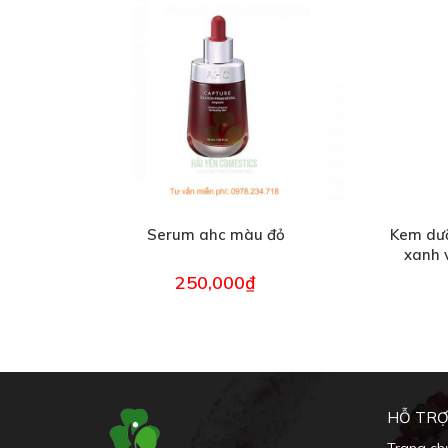
Serum ahc màu đỏ
Kem dư
xanh 
250,000
₫
HỖ TRỢ
Trang ch