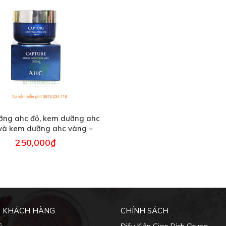
ỡng ahc đỏ, kem dưỡng ahc
và kem dưỡng ahc vàng –
50ml
250,000
₫
 KHÁCH HÀNG
CHÍNH SÁCH
ủ
Điều Kiện Giao Dịch Chung