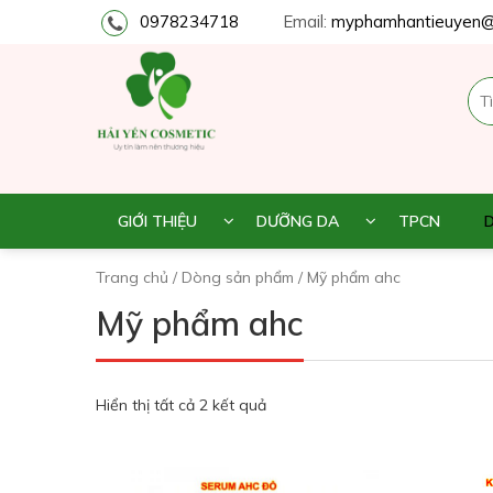
0978234718
Email:
myphamhantieuyen@
GIỚI THIỆU
DƯỠNG DA
TPCN
Trang chủ
/
Dòng sản phẩm
/ Mỹ phẩm ahc
Mỹ phẩm ahc
Hiển thị tất cả 2 kết quả