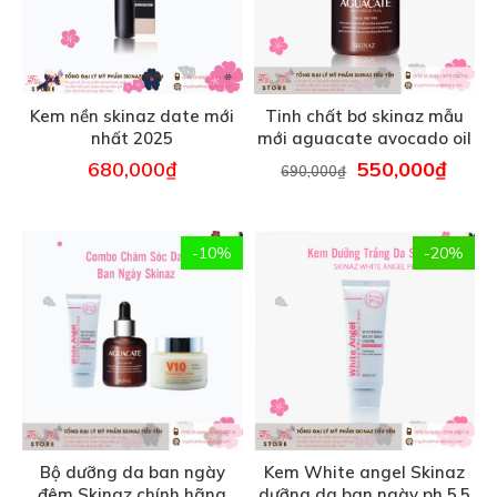
Kem nền skinaz date mới
Tinh chất bơ skinaz mẫu
nhất 2025
mới aguacate avocado oil
99.6 % – 70 ml
680,000
₫
550,000
₫
690,000
₫
-10%
-20%
Bộ dưỡng da ban ngày
Kem White angel Skinaz
đêm Skinaz chính hãng
dưỡng da ban ngày ph 5.5