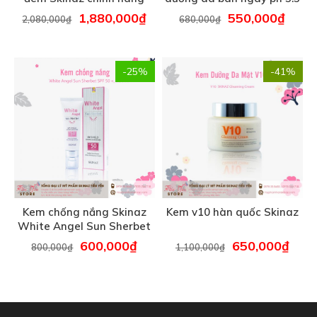
– 70 ml
1,880,000
₫
550,000
₫
2,080,000
₫
680,000
₫
-25%
-41%
Kem chống nắng Skinaz
Kem v10 hàn quốc Skinaz
White Angel Sun Sherbet
mẫu mới – 50 ml
600,000
₫
650,000
₫
800,000
₫
1,100,000
₫