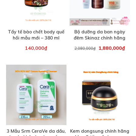
Tẩy tế bào chết body quế
Bộ dưỡng da ban ngày
hồi mẫu mới – 380 ml
đêm Skinaz chính hãng
140,000
₫
1,880,000
₫
2,080,000
₫
3 Mẫu Srm CeraVe da dầu,
Kem dongsung chính hãng
cho da khô, da nhạy cảm –
– Mua 2 tặng 1 dongsung
336 ml
mini
290,000
₫
480,000
₫