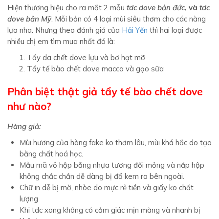
Hiện thương hiệu cho ra mắt 2 mẫu
tdc dove bản đức
, và
t
dc
dove bản Mỹ
. Mỗi bản có 4 loại mùi siêu thơm cho các nàng
lựa nha. Nhưng theo đánh giá của
Hải Yến
thì hai loại được
nhiều chị em tìm mua nhất đó là:
Tẩy da chết dove lựu và bơ hạt mỡ
Tẩy tế bào chết dove macca và gạo sữa
Phân biệt thật giả tẩy tế bào chết dove
như nào?
Hàng giả:
Mùi hương của hàng fake ko thơm lâu, mùi khá hắc do tạo
bằng chất hoá học.
Mẫu mã vỏ hộp bằng nhựa tương đối mỏng và nắp hộp
không chắc chắn dễ dàng bị đổ kem ra bên ngoài.
Chữ in dễ bị mờ, nhòe do mực rẻ tiền và giấy ko chất
lượng
Khi tdc xong không có cảm giác mịn màng và nhanh bị