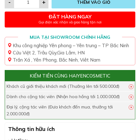
-
+
THÊM VÀO GIỎ
ĐẶT HÀNG NGAY
Gọi điện xác nhận và giao hàng tận nơi
MUA TẠI SHOWROOM CHÍNH HÃNG
Khu công nghiệp Yên phong – Yên trung – TP Bắc Ninh
Cửu Việt 2, Trâu Qùy,Gia Lâm, HN
Trần Xá , Yên Phong, Bắc Ninh, Viêt Nam
KIẾM TIỀN CÙNG HAIYENCOSMETIC
Khách cũ giới thiệu khách mới (Thưởng lên tới 500.000đ)
Dành cho cộng tác viên (Nhận hoa hồng tới 1.000.000đ)
Đại lý, cộng tác viên (Đưa khách đến mua, thưởng tới
2.000.000đ)
Thông tin hữu ích