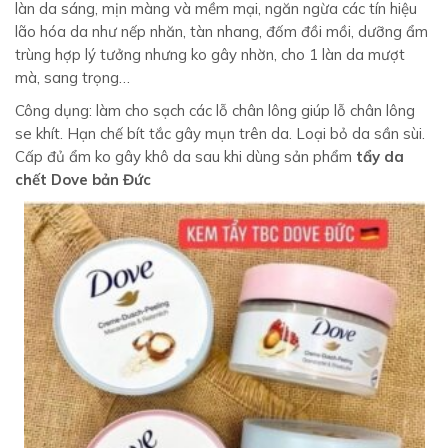
làn da sáng, mịn màng và mềm mại, ngăn ngừa các tín hiệu
lão hóa da như nếp nhăn, tàn nhang, đốm đồi mồi, dưỡng ẩm
trùng hợp lý tưởng nhưng ko gây nhờn, cho 1 làn da mượt
mà, sang trọng…
Công dụng: làm cho sạch các lỗ chân lông giúp lỗ chân lông
se khít. Hạn chế bít tắc gây mụn trên da. Loại bỏ da sần sùi.
Cấp đủ ẩm ko gây khô da sau khi dùng sản phẩm
tẩy da
chết Dove bản Đức