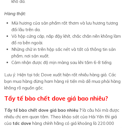
khô da.
Hàng thật:
Mùi hương của sản phẩm rất thơm và lưu hương tương
đối lâu trên da.
Vỏ hộp cứng cáp, nắp đậy khít, chắc chắn nên không làm
đổ ra bên ngoài.
Những chữ in trên hộp sắc nét và tất cả thông tin sản
phẩm, nơi sản xuất.
Cảm nhận được độ mịn màng sau khi tắm 6-8 tiếng.
Lưu ý: Hiện tại tdc Dove xuất hiện rất nhiều hàng giả. Các
bạn mua hàng đừng ham hàng rẻ tiền mà dễ mua phải hàng
không rõ nguồn gốc.
Tẩy tế bào chết dove giá bao nhiêu?
Tẩy tế bào chết dove giá bao nhiêu ?
là câu hỏi mà được
nhiều chị em quan tâm. Theo khảo sát của Hải Yến thì giá
của
tdc dove
hàng chính hãng có giá khoảng là 220.000