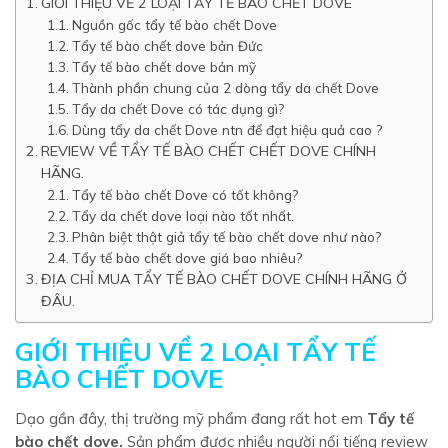
GIỚI THIỆU VỀ 2 LOẠI TẨY TẾ BÀO CHẾT DOVE
Nguồn gốc tẩy tế bào chết Dove
Tẩy tế bào chết dove bản Đức
Tẩy tế bào chết dove bản mỹ
Thành phần chung của 2 dòng tẩy da chết Dove
Tẩy da chết Dove có tác dụng gì?
Dùng tẩy da chết Dove ntn để đạt hiệu quả cao ?
REVIEW VỀ TẨY TẾ BÀO CHẾT CHẾT DOVE CHÍNH
HÃNG.
Tẩy tế bào chết Dove có tốt không?
Tẩy da chết dove loại nào tốt nhất.
Phân biệt thật giả tẩy tế bào chết dove như nào?
Tẩy tế bào chết dove giá bao nhiêu?
ĐỊA CHỈ MUA TẨY TẾ BÀO CHẾT DOVE CHÍNH HÃNG Ở
ĐÂU.
GIỚI THIỆU VỀ 2 LOẠI TẨY TẾ
BÀO CHẾT DOVE
Dạo gần đây, thị trường mỹ phẩm đang rất hot em
Tẩy tế
bào chết dove
.
Sản phẩm được nhiều người nổi tiếng review