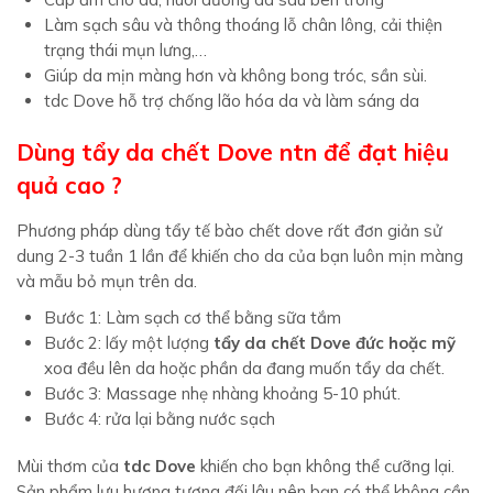
Làm sạch sâu và thông thoáng lỗ chân lông, cải thiện
trạng thái mụn lưng,…
Giúp da mịn màng hơn và không bong tróc, sần sùi.
tdc Dove hỗ trợ chống lão hóa da và làm sáng da
Dùng tẩy da chết Dove ntn để đạt hiệu
quả cao ?
Phương pháp dùng tẩy tế bào chết dove rất đơn giản sử
dung 2-3 tuần 1 lần để khiến cho da của bạn luôn mịn màng
và mẫu bỏ mụn trên da.
Bước 1: Làm sạch cơ thể bằng
sữa t
ắ
m
Bước 2: lấy một lượng
tẩy da chết Dove đức hoặc mỹ
xoa đều lên da hoặc phần da đang muốn tẩy da chết.
Bước 3: Massage nhẹ nhàng khoảng 5-10 phút.
Bước 4: rửa lại bằng nước sạch
Mùi thơm của
tdc Dove
khiến cho bạn không thể cưỡng lại.
Sản phẩm lưu hương tương đối lâu nên bạn có thể không cần