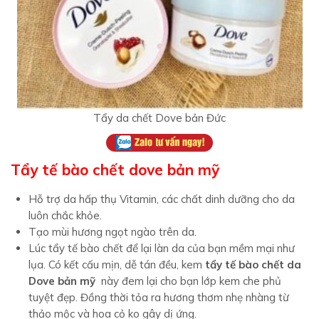
Tẩy da chết Dove bản Đức
Tẩy tế bào chết dove bản mỹ
Hỗ trợ da hấp thụ Vitamin, các chất dinh dưỡng cho da
luôn chắc khỏe.
Tạo mùi hương ngọt ngào trên da.
Lúc tẩy tế bào chết để lại làn da của bạn mềm mại như
lụa. Có kết cấu mịn, dễ tán đều, kem
tẩy tế bào chết da
Dove bản mỹ
này đem lại cho bạn lớp kem che phủ
tuyệt đẹp. Đồng thời tỏa ra hương thơm nhẹ nhàng từ
thảo mộc và hoa cỏ ko gây dị ứng.