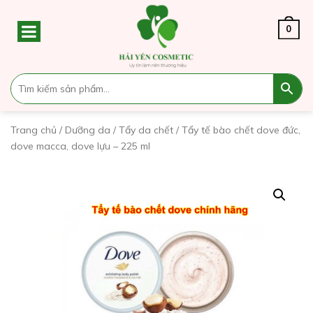
0
Trang chủ
/
Dưỡng da
/
Tẩy da chết
/ Tẩy tế bào chết dove đức,
dove macca, dove lựu – 225 ml