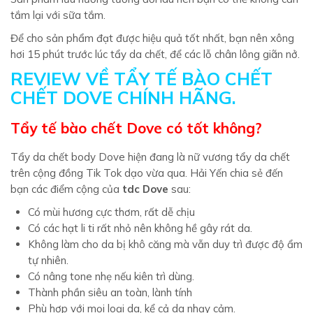
tắm lại với sữa tắm.
Để cho sản phẩm đạt được hiệu quả tốt nhất, bạn nên xông
hơi 15 phút trước lúc tẩy da chết, để các lỗ chân lông giãn nở.
REVIEW VỀ TẨY TẾ BÀO CHẾT
CHẾT DOVE CHÍNH HÃNG.
Tẩy tế bào chết Dove có tốt không?
Tẩy da chết body Dove hiện đang là nữ vương tẩy da chết
trên cộng đồng Tik Tok dạo vừa qua. Hải Yến chia sẻ đến
bạn các điểm cộng của
tdc Dove
sau:
Có mùi hương cực thơm, rất dễ chịu
Có các hạt li ti rất nhỏ nên không hề gây rát da.
Không làm cho da bị khô căng mà vẫn duy trì được độ ẩm
tự nhiên.
Có nâng tone nhẹ nếu kiên trì dùng.
Thành phần siêu an toàn, lành tính
Phù hợp với mọi loại da, kể cả da nhạy cảm.