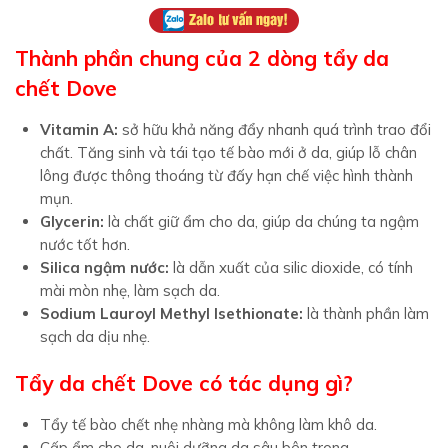
Thành phần chung của 2 dòng tẩy da
chết Dove
Vitamin A:
sở hữu khả năng đẩy nhanh quá trình trao đổi
chất. Tăng sinh và tái tạo tế bào mới ở da, giúp lỗ chân
lông được thông thoáng từ đấy hạn chế việc hình thành
mụn.
Glycerin:
là chất giữ ẩm cho da, giúp da chúng ta ngậm
nước tốt hơn.
Silica ngậm nước:
là dẫn xuất của silic dioxide, có tính
mài mòn nhẹ, làm sạch da.
Sodium Lauroyl Methyl Isethionate:
là thành phần làm
sạch da dịu nhẹ.
Tẩy da chết Dove có tác dụng gì?
Tẩy tế bào chết nhẹ nhàng mà không làm khô da.
Cấp ẩm cho da, nuôi dưỡng da sâu bên trong