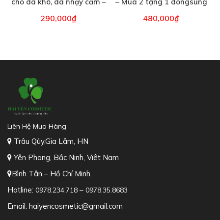
Liên Hệ Mua Hàng
Trâu Qùy,Gia Lâm, HN
Yên Phong, Bắc Ninh, Viêt Nam
Bình Tân – Hồ Chí Minh
Hotline:
–
0978.234.718
0978.35.8683
Email: haiyencosmetic@gmail.com
HỖ TRỢ KHÁCH HÀNG
Trang chủ