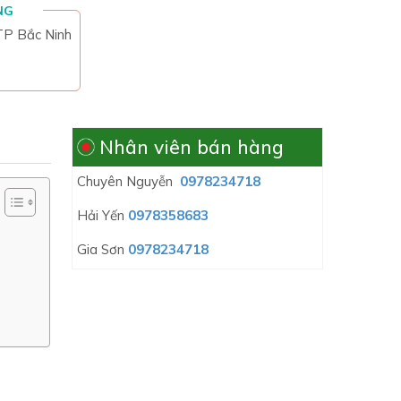
NG
 TP Bắc Ninh
Nhân viên bán hàng
Chuyên Nguyễn
0978234718
Hải Yến
0978358683
Gia Sơn
0978234718