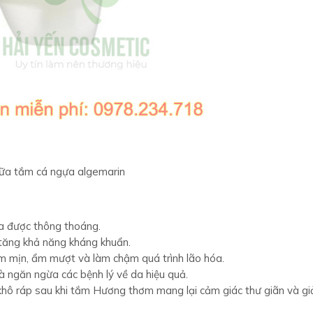
ữa tắm cá ngựa algemarin
da được thông thoáng.
 tăng khả năng kháng khuẩn.
m mịn, ẩm mượt và làm chậm quá trình lão hóa.
à ngăn ngừa các bệnh lý về da hiệu quả.
 khô ráp sau khi tắm Hương thơm mang lại cảm giác thư giãn và g