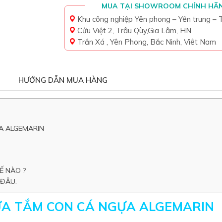
MUA TẠI SHOWROOM CHÍNH HÃ
Khu công nghiệp Yên phong – Yên trung –
Cửu Việt 2, Trâu Qùy,Gia Lâm, HN
Trần Xá , Yên Phong, Bắc Ninh, Viêt Nam
HƯỚNG DẪN MUA HÀNG
A ALGEMARIN
Ế NÀO ?
 ĐÂU.
SỮA TẮM CON CÁ NGỰA ALGEMARIN