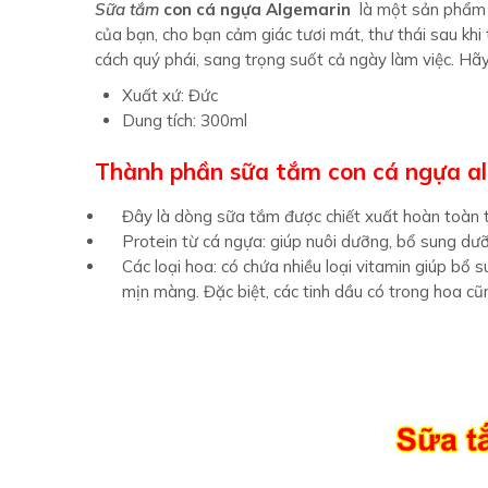
Sữa tắm
con cá ngựa Algemarin
là một sản phẩm 
của bạn, cho bạn cảm giác tươi mát, thư thái sau kh
cách quý phái, sang trọng suốt cả ngày làm việc. Hã
Xuất xứ: Đức
Dung tích: 300ml
Thành phần sữa tắm con cá ngựa a
Đây là dòng sữa tắm được chiết xuất hoàn toàn từ
Protein từ cá ngựa: giúp nuôi dưỡng, bổ sung dưỡ
Các loại hoa: có chứa nhiều loại vitamin giúp bổ
mịn màng. Đặc biệt, các tinh dầu có trong hoa cũ