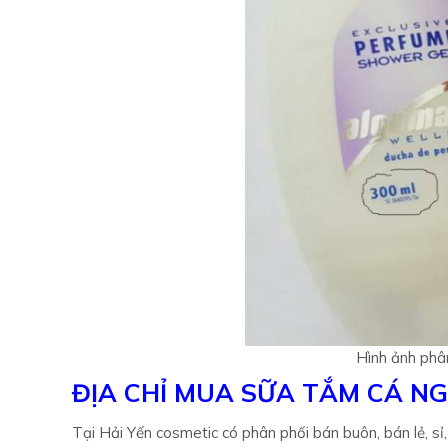
Hình ảnh phâ
ĐỊA CHỈ MUA SỮA TẮM CÁ N
Tại Hải Yến cosmetic có phân phối bán buôn, bán lẻ, sỉ