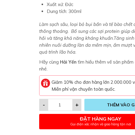
Xuất xứ: Đức
Dung tích: 300ml
Làm sạch sâu, loại bỏ bụi bẩn và tế bào chết
thông thoáng. Bổ sung các sợi protein giúp 
hồi và tăng khả năng kháng khuẩn.Tăng sinh 
nhiên nuôi dưỡng làn da mềm mịn, ẩm mượt 
quá trình lão hóa.
Hãy cùng
Hải Yến
tìm hiểu thêm về sản phẩm 
nhé.
Giảm 10% cho đơn hàng lớn 2.000.000 
Miễn phí vận chuyển toàn quốc.
-
+
THÊM VÀO G
ĐẶT HÀNG NGAY
Gọi điện xác nhận và giao hàng tận nơi