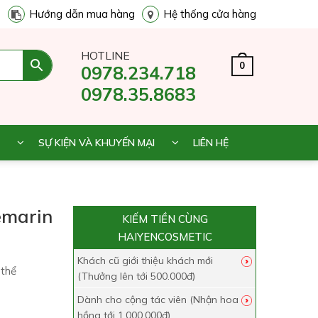
Hướng dẫn mua hàng
Hệ thống cửa hàng
HOTLINE
0
0978.234.718
0978.35.8683
SỰ KIỆN VÀ KHUYẾN MẠI
LIÊN HỆ
emarin
KIẾM TIỀN CÙNG
HAIYENCOSMETIC
Khách cũ giới thiệu khách mới
thể
(Thưởng lên tới 500.000đ)
Dành cho cộng tác viên (Nhận hoa
hồng tới 1.000.000đ)