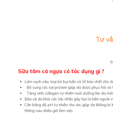
S
Sữa tắm cá ngựa có tác dụng gì ?
Làm sạch sâu, loại bỏ bụi bẩn và tế bào chết cho 
Bổ sung các sợi protein giúp da được phục hồi và
Tăng sinh collagen tự nhiên nuôi dưỡng làn da mề
Bảo vệ da khỏi các tác nhân gây hại từ bên ngoài v
Cân bằng độ pH tự nhiên cho da, giúp da không bị
thẳng sau nhiều giờ làm việc.