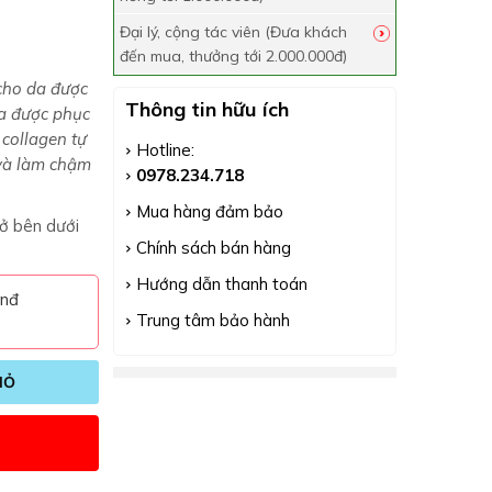
Đại lý, cộng tác viên (Đưa khách
đến mua, thưởng tới 2.000.000đ)
 cho da được
Thông tin hữu ích
da được phục
collagen tự
Hotline:
và làm chậm
0978.234.718
Mua hàng đảm bảo
ở bên dưới
Chính sách bán hàng
Hướng dẫn thanh toán
vnđ
Trung tâm bảo hành
IỎ