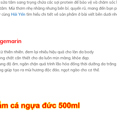
sữa tắm sang trọng chứa các sợi protein để bảo vệ và chăm sóc 
i tắm. Mùi thơm nhẹ nhàng nhưng bền bỉ, quyến rũ, mang đến bạn 
y cùng
Hải Yến
tìm hiểu chi tiết về sản phẩm ở bài viết bên dưới nh
lgemarin
 thiên nhiên, đem lại nhiều hiệu quả cho làn da body
ng chất cần thiết cho da luôn mịn màng, khỏe đẹp.
 sung độ ẩm, ngăn chặn quá trình lão hóa đồng thời dưỡng da trắn
ng giúp tạo ra mùi hương độc đáo, ngọt ngào cho cơ thể.