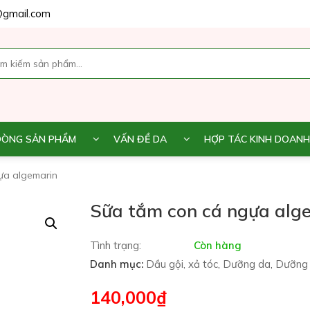
gmail.com
DÒNG SẢN PHẨM
VẤN ĐỀ DA
HỢP TÁC KINH DOANH
ựa algemarin
Sữa tắm con cá ngựa alg
Tình trạng:
Còn hàng
Danh mục:
Dầu gội, xả tóc
,
Dưỡng da
,
Dưỡng 
140,000
₫