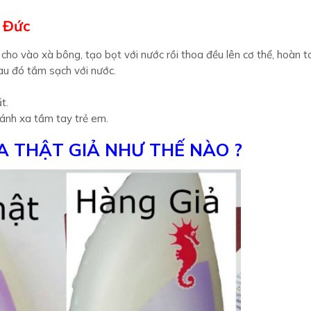
a Đức
ho vào xà bông, tạo bọt với nước rồi thoa đều lên cơ thể, hoàn t
au đó tắm sạch với nước.
t.
ánh xa tầm tay trẻ em.
A THẬT GIẢ NHƯ THẾ NÀO ?