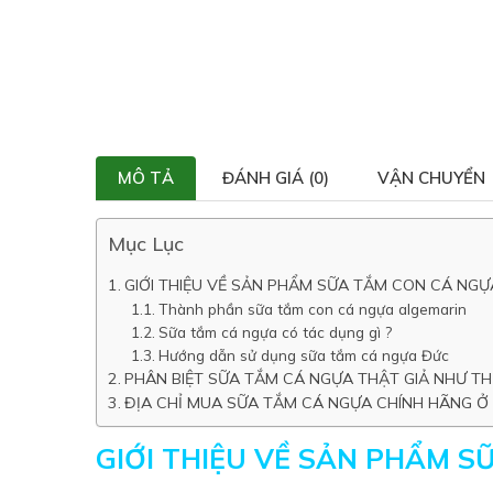
MÔ TẢ
ĐÁNH GIÁ (0)
VẬN CHUYỂN
Mục Lục
GIỚI THIỆU VỀ SẢN PHẨM SỮA TẮM CON CÁ NGỰ
Thành phần sữa tắm con cá ngựa algemarin
Sữa tắm cá ngựa có tác dụng gì ?
Hướng dẫn sử dụng sữa tắm cá ngựa Đức
PHÂN BIỆT SỮA TẮM CÁ NGỰA THẬT GIẢ NHƯ TH
ĐỊA CHỈ MUA SỮA TẮM CÁ NGỰA CHÍNH HÃNG Ở
GIỚI THIỆU VỀ SẢN PHẨM 