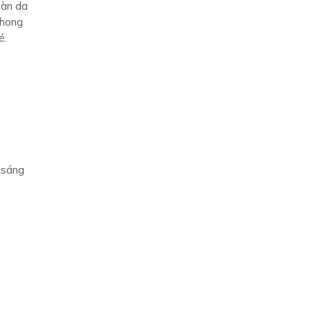
làn da
phong
é.
g sáng