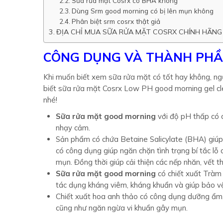
Sữa rửa mặt Cosrx có BHA không
Dùng Srm good morning có bị lên mụn không
Phân biệt srm cosrx thật giả
ĐỊA CHỈ MUA SỮA RỬA MẶT COSRX CHÍNH HÃNG
CÔNG DỤNG VÀ THÀNH PHẦ
Khi muốn biết xem sữa rửa mặt có tốt hay không, n
biết sữa rửa mặt Cosrx Low PH good morning gel cl
nhé!
Sữa rửa mặt good morning
với độ pH thấp có c
nhạy cảm.
Sản phẩm có chứa Betaine Salicylate (BHA) giúp
có công dụng giúp ngăn chặn tình trạng bí tắc lỗ 
mụn. Đồng thời giúp cải thiện các nếp nhăn, vết 
Sữa rửa mặt good morning
có chiết xuất Tràm
tác dụng kháng viêm, kháng khuẩn và giúp bảo vệ 
Chiết xuất hoa anh thảo có công dụng dưỡng ẩm, l
cũng như ngăn ngừa vi khuẩn gây mụn.