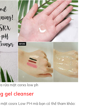
a rửa mặt corxs low ph
 gel cleanser
a mặt cosrx Low PH mà bạn có thể tham khảo: