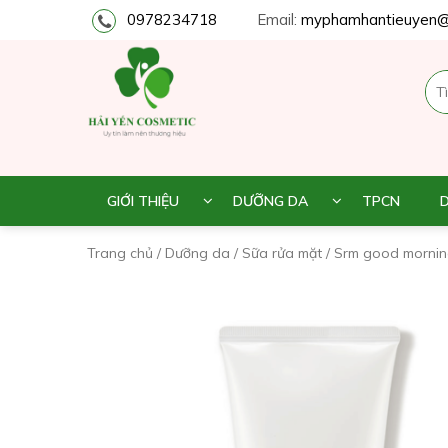
0978234718
Email:
myphamhantieuyen@
GIỚI THIỆU
DƯỠNG DA
TPCN
Trang chủ
/
Dưỡng da
/
Sữa rửa mặt
/ Srm good morning