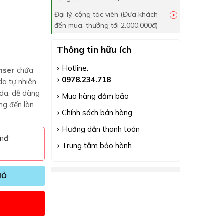
Đại lý, cộng tác viên (Đưa khách
đến mua, thưởng tới 2.000.000đ)
Thông tin hữu ích
Hotline:
nser
chứa
0978.234.718
da tự nhiên
da, dễ dàng
Mua hàng đảm bảo
ng đến làn
Chính sách bán hàng
Hướng dẫn thanh toán
vnđ
Trung tâm bảo hành
IỎ