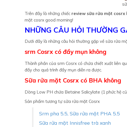
sữ
Trên đây là những chiếc
review sữa rửa mặt cosrx
k
mặt cosrx good morning!
NHỮNG CÂU HỎI THƯỜNG G
Dưới đây là những câu hỏi thường gặp về sữa rửa m
srm Cosrx có đẩy mụn không
Thành phần của srm Cosrx có chứa chiết xuất liên q
đẩy cho quá trình đẩy mụn diễn ra được.
Sữa rửa mặt Cosrx có BHA không
Dòng Low PH chứa Betaine Salicylate (1 phức hệ của
Sản phẩm tương tự sữa rửa mặt Cosrx
Srm pha 5.5, Sữa rửa mặt PHA 5.5
Sữa rửa mặt Innisfree trà xanh