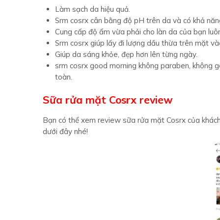
Làm sạch da hiệu quả.
Srm cosrx cân bằng độ pH trên da và có khả năng
Cung cấp độ ẩm vừa phải cho làn da của bạn lu
Srm cosrx giúp lấy đi lượng dầu thừa trên mặt và
Giúp da sáng khỏe, đẹp hơn lên từng ngày.
srm cosrx good morning không paraben, không gây
toàn.
Sữa rửa mặt Cosrx review
Bạn có thể xem review sữa rửa mặt Cosrx của khách
dưới đây nhé!