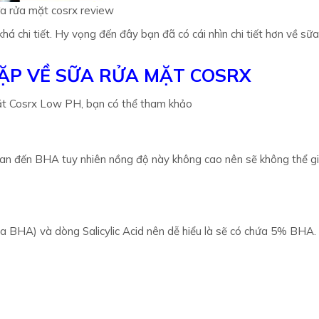
a rửa mặt cosrx review
há chi tiết. Hy vọng đến đây bạn đã có cái nhìn chi tiết hơn về sữ
ẶP VỀ SỮA RỬA MẶT COSRX
ặt Cosrx Low PH, bạn có thể tham khảo
uan đến BHA tuy nhiên nồng độ này không cao nên sẽ không thể gi
 BHA) và dòng Salicylic Acid nên dễ hiểu là sẽ có chứa 5% BHA.