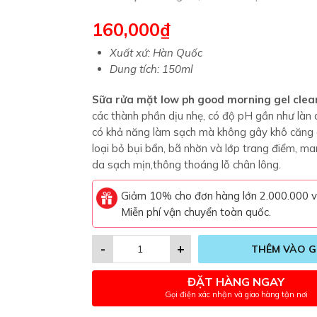
160,000
₫
Xuất xứ: Hàn Quốc
Dung tích: 150ml
Sữa rửa mặt low ph good morning gel clea
các thành phần dịu nhẹ, có độ pH gần như làn 
có khả năng làm sạch mà không gây khô căng 
loại bỏ bụi bẩn, bã nhờn và lớp trang điểm, ma
da sạch mịn,thông thoáng lỗ chân lông.
Giảm 10% cho đơn hàng lớn 2.000.000 
Miễn phí vận chuyển toàn quốc.
-
+
THÊM VÀO G
ĐẶT HÀNG NGAY
Gọi điện xác nhận và giao hàng tận nơi