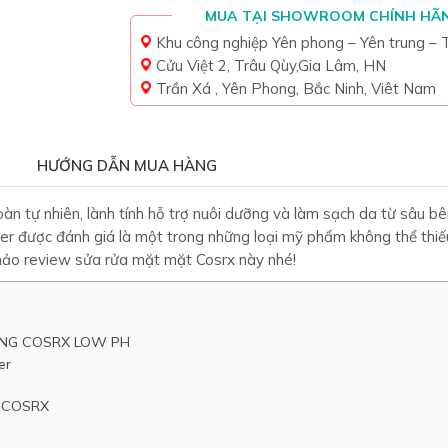
MUA TẠI SHOWROOM CHÍNH HÃ
Khu công nghiệp Yên phong – Yên trung –
Cửu Việt 2, Trâu Qùy,Gia Lâm, HN
Trần Xá , Yên Phong, Bắc Ninh, Viêt Nam
HƯỚNG DẪN MUA HÀNG
àn tự nhiên, lành tính hỗ trợ nuôi dưỡng và làm sạch da từ sâu bê
r được đánh giá là một trong những loại mỹ phẩm không thể thiế
hảo review sửa rửa mặt mặt Cosrx này nhé!
NG COSRX LOW PH
er
 COSRX