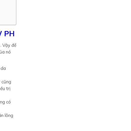
W PH
. Vậy để
của nó
 da
y cũng
ều trị
ũng có
ân lông