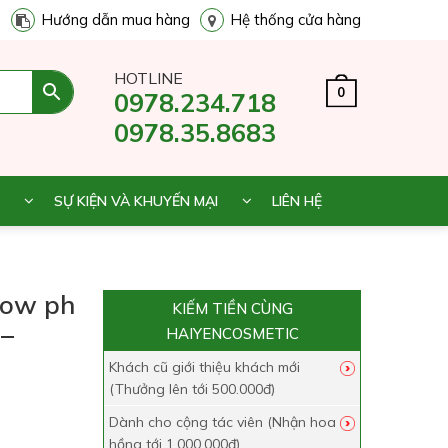
Hướng dẫn mua hàng
Hệ thống cửa hàng
HOTLINE
0
0978.234.718
0978.35.8683
SỰ KIỆN VÀ KHUYẾN MẠI
LIÊN HỆ
low ph
KIẾM TIỀN CÙNG
 –
HAIYENCOSMETIC
Khách cũ giới thiệu khách mới
(Thưởng lên tới 500.000đ)
Dành cho cộng tác viên (Nhận hoa
hồng tới 1.000.000đ)