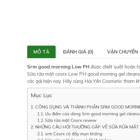
MÔ TẢ
ĐÁNH GIÁ (0)
VẬN CHUYỂN
Srm good morning Low PH
được chiết suất hoàn to
Sữa rửa mặt cosrx Low PH good morning gel cleanse
các gái hiện nay. Hãy cùng Hải Yến Cosmetic tham k
Mục Lục
CÔNG DỤNG VÀ THÀNH PHẦN SRM GOOD MORNI
Ưu điểm của dòng Srm good morning gel cleans
Sữa rửa mặt Cosrx review
NHỮNG CÂU HỎI THƯỜNG GẶP VỀ SỮA RỬA MẶT
srm Cosrx có đẩy mụn không