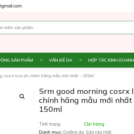
gmail.com
DÒNG SẢN PHẨM
VẤN ĐỀ DA
HỢP TÁC KINH DOANH
 cosrx low ph chính hãng mẫu mới nhất – 150ml
Srm good morning cosrx 
chính hãng mẫu mới nhất
150ml
Tình trạng:
Còn hàng
Danh mục:
Dưỡng da
,
Sữa rửa mặt