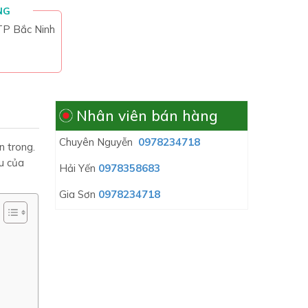
NG
 TP Bắc Ninh
Nhân viên bán hàng
Chuyên Nguyễn
0978234718
n trong.
u của
Hải Yến
0978358683
Gia Sơn
0978234718