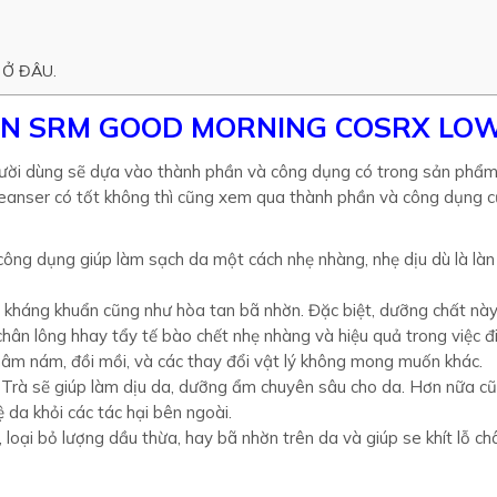
 Ở ĐÂU.
N SRM GOOD MORNING COSRX LO
gười dùng sẽ dựa vào thành phần và công dụng có trong sản phẩm
eanser có tốt không thì cũng xem qua thành phần và công dụng 
ông dụng giúp làm sạch da một cách nhẹ nhàng, nhẹ dịu dù là làn
 kháng khuẩn cũng như hòa tan bã nhờn. Đặc biệt, dưỡng chất nà
chân lông hhay tẩy tế bào chết nhẹ nhàng và hiệu quả trong việc đi
thâm nám, đồi mồi, và các thay đổi vật lý không mong muốn khác.
 Trà sẽ giúp làm dịu da, dưỡng ẩm chuyên sâu cho da. Hơn nữa c
da khỏi các tác hại bên ngoài.
oại bỏ lượng dầu thừa, hay bã nhờn trên da và giúp se khít lỗ ch