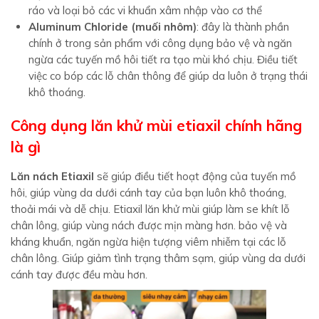
ráo và loại bỏ các vi khuẩn xâm nhập vào cơ thể
Aluminum Chloride (muối nhôm)
: đây là thành phần
chính ở trong sản phẩm với công dụng bảo vệ và ngăn
ngừa các tuyến mồ hôi tiết ra tạo mùi khó chịu. Điều tiết
việc co bóp các lỗ chân thông để giúp da luôn ở trạng thái
khô thoáng.
Công dụng lăn khử mùi etiaxil chính hãng
là gì
Lăn nách Etiaxil
sẽ giúp điều tiết hoạt động của tuyến mồ
hôi, giúp vùng da dưới cánh tay của bạn luôn khô thoáng,
thoải mái và dễ chịu. Etiaxil lăn khử mùi giúp làm se khít lỗ
chân lông, giúp vùng nách được mịn màng hơn. bảo vệ và
kháng khuẩn, ngăn ngừa hiện tượng viêm nhiễm tại các lỗ
chân lông. Giúp giảm tình trạng thâm sạm, giúp vùng da dưới
cánh tay được đều màu hơn.