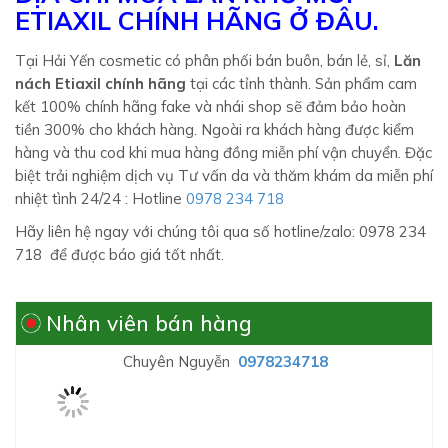
ETIAXIL CHÍNH HÃNG Ở ĐÂU.
Tại Hải Yến cosmetic có phân phối bán buôn, bán lẻ, sỉ,
Lăn
nách Etiaxil chính hãng
tại các tỉnh thành. Sản phẩm cam
kết 100% chính hãng fake và nhái shop sẽ đảm bảo hoàn
tiền 300% cho khách hàng. Ngoài ra khách hàng được kiểm
hàng và thu cod khi mua hàng đồng miễn phí vận chuyển. Đặc
biệt trải nghiệm dịch vụ Tư vấn da và thăm khám da miễn phí
nhiệt tình 24/24 : Hotline
0978 234 718
Hãy liên hệ ngay với chúng tôi qua số hotline/zalo: 0978 234
718 để được báo giá tốt nhất.
Nhân viên bán hàng
Chuyên Nguyễn
0978234718
Hải Yến
0978358683
Gia Sơn
0978234718