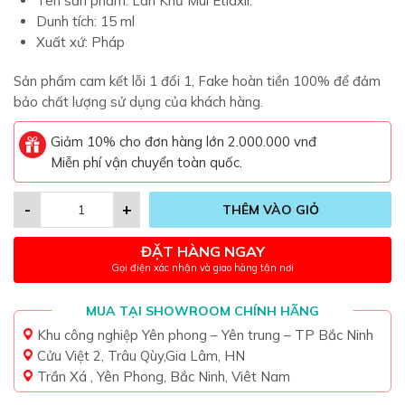
Tên sản phẩm:
Lăn Khử Mùi Etiaxil.
Dunh tích: 15 ml
Xuất xứ: Pháp
Sản phẩm cam kết lỗi 1 đổi 1, Fake hoàn tiền 100% để đảm
bảo chất lượng sử dụng của khách hàng.
Giảm 10% cho đơn hàng lớn 2.000.000 vnđ
Miễn phí vận chuyển toàn quốc.
-
+
THÊM VÀO GIỎ
ĐẶT HÀNG NGAY
Gọi điện xác nhận và giao hàng tận nơi
MUA TẠI SHOWROOM CHÍNH HÃNG
Khu công nghiệp Yên phong – Yên trung – TP Bắc Ninh
Cửu Việt 2, Trâu Qùy,Gia Lâm, HN
Trần Xá , Yên Phong, Bắc Ninh, Viêt Nam