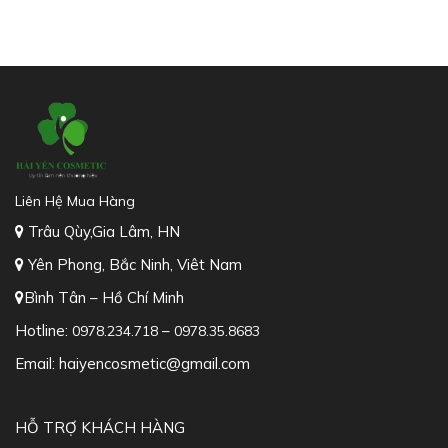
Liên Hệ Mua Hàng
Trâu Qùy,Gia Lâm, HN
Yên Phong, Bắc Ninh, Viêt Nam
Bình Tân – Hồ Chí Minh
Hotline:
–
0978.234.718
0978.35.8683
Email: haiyencosmetic@gmail.com
HỖ TRỢ KHÁCH HÀNG
Trang chủ
Giới thiệu
Sản phẩm
Khuyến mãi hot
Tin tức