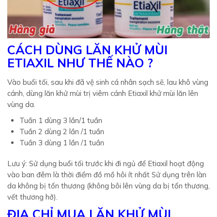
CÁCH DÙNG LĂN KHỬ MÙI
ETIAXIL NHƯ THẾ NÀO ?
Vào buổi tối, sau khi đã vệ sinh cá nhân sạch sẽ, lau khô vùng
cánh, dùng lăn khử mùi trị viêm cánh Etiaxil khử mùi lăn lên
vùng da.
Tuần 1 dùng 3 lần/1 tuần
Tuần 2 dùng 2 lần /1 tuần
Tuần 3 dùng 1 lần /1 tuần
Lưu ý: Sử dụng buổi tối trước khi đi ngủ để Etiaxil hoạt động
vào ban đêm là thời điểm đồ mồ hôi ít nhất Sử dụng trên làn
da không bị tổn thương (không bôi lên vùng da bị tổn thương,
vết thương hở).
ĐỊA CHỈ MUA LĂN KHỬ MÙI