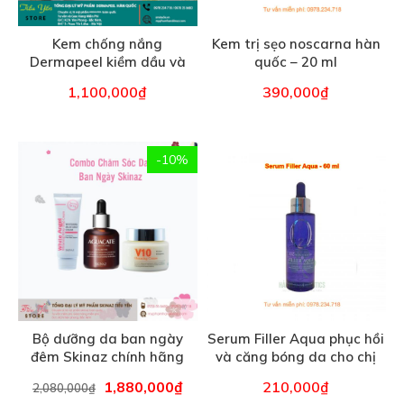
-10%
Bộ dưỡng da ban ngày
Serum Filler Aqua phục hồi
đêm Skinaz chính hãng
và căng bóng da cho chị
em phụ nữ
1,880,000
₫
210,000
₫
2,080,000
₫