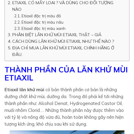
ETIAXIL CÓ MẤY LOAI ? VÀ DÙNG CHO ĐỐI TƯỢNG
NÀO
Etiaxil đặc trị màu đỏ
Etiaxil đặc trị màu nâu
Etiaxil đặc trị màu xanh
PHÂN BIỆT LĂN KHỬ MÙI ETIAXIL THẬT – GIẢ
CÁCH DÙNG LĂN KHỬ MÙI ETIAXIL NHƯ THẾ NÀO ?
ĐỊA CHỈ MUA LĂN KHỬ MÙI ETIAXIL CHÍNH HÃNG Ở
ĐÂU.
THÀNH PHẦN CỦA LĂN KHỬ MÙI
ETIAXIL
Etiaxil lăn khử mùi
có bản thành phần cơ bản là những
dưỡng chất khử mùi, dưỡng da. Trong đó phải kể tới những
thành phần như: Alcohol Denat, Hydrogenated Castor Oil,
muối nhôm Clorid…. Những thành phần này được thêm vào
với tỷ lệ và nồng độ vừa đủ, hoàn toàn không gây nên hiện
tượng kích ứng, khó chịu sau khi sử dụng.