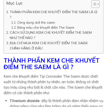
Mục Lục
THÀNH PHẦN KEM CHE KHUYẾT ĐIỂM THE SAEM LÀ GÌ
?
Công dụng ckđ the saem
Bảng màu che khuyết điểm The Saem
CÁCH SỬ DỤNG KEM CHE KHUYẾT ĐIỂM THE SAEM
NHƯ THẾ NÀO ?
ĐỊA CHỈ MUA KEM CHE KHUYẾT ĐIỂM THE SAEM
CHÍNH HÃNG Ở ĐÂU
THÀNH PHẦN KEM CHE KHUYẾT
ĐIỂM THE SAEM LÀ GÌ ?
Kem che khuyết điểm Tip Concealer The Saem được chiết
xuất từ những thành phần tự nhiên, an toàn, không có chất
tạo màu cũng như bất kì chất cồn nào. The Saem che khuyết
điểm có các thành phần như:
Titanium dioxide
: đây là thành phần đảm nhận nhiệm vụ
chống nắng cũng như làm trắng da và giảm thiểu nguy cơ