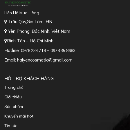
Trâu Qùy,Gia Lâm, HN
Yên Phong, Bắc Ninh, Viêt Nam
Bình Tân – Hồ Chí Minh
Hotline:
–
0978.234.718
0978.35.8683
Email: haiyencosmetic@gmail.com
HỖ TRỢ KHÁCH HÀNG
Trang chủ
Giới thiệu
Sản phẩm
Khuyến mãi hot
Tin tức
Liên hệ