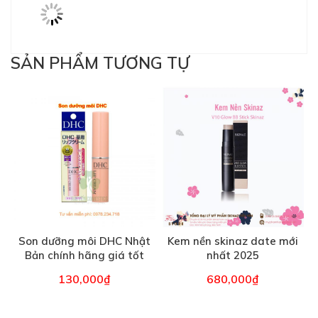
SẢN PHẨM TƯƠNG TỰ
Son dưỡng môi DHC Nhật
Kem nền skinaz date mới
Bản chính hãng giá tốt
nhất 2025
nhất – 1.5g
130,000
₫
680,000
₫