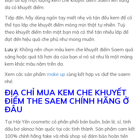
Bạn sẽ lấy một lượng kem che khuyết điểm Saem lên vùng
da có khuyết điểm.
Tiếp đến, hãy dùng ngón tay miết nhẹ và tản đều kem để có
thể tạo lớp che khuyết điểm mỏng mịn thật tự nhiên. Tuỳ
theo khuyết điểm trên mặt bạn mà có thể tán nhiều lớp để
đạt đến hiệu quả che phủ như mong muốn.
Lưu ý:
Không nên chọn màu kem che khuyết điểm Saem quá
sáng hoặc quá tối hơn da của bạn vì nó sẽ như là một mảng
kem khác màu nằm trên da.
Xem các sản phẩm
make up
cùng kết hợp vs ckđ the saem
nhé.
ĐỊA CHỈ MUA KEM CHE KHUYẾT
ĐIỂM THE SAEM CHÍNH HÃNG Ở
ĐÂU
Tại Hải Yến cosmetic có phân phối bán buôn, bán lẻ, sỉ, tinh
dầu bơ skinaz hàn quốc tại các tỉnh thành. Sản phẩm cam kết
100% chính hãng fake và nhái shop sẽ đảm bảo hoàn tiền