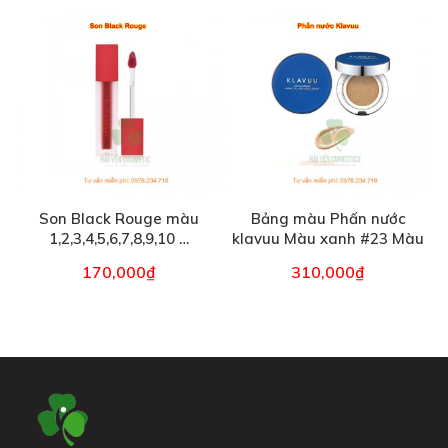
Son Black Rouge màu
Bảng màu Phấn nước
1,2,3,4,5,6,7,8,9,10 …
klavuu Màu xanh #23 Màu
xám #21 mẫu mới 2022
170,000
₫
310,000
₫
Liên Hệ Mua Hàng