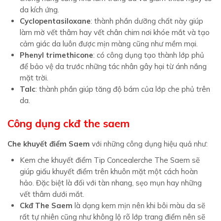
da kích ứng.
Cyclopentasiloxane
: thành phần dưỡng chất này giúp
làm mờ vết thâm hay vết chân chim nơi khóe mắt và tạo
cảm giác da luôn được mịn màng cũng như mềm mại.
Phenyl trimethicone
: có công dụng tạo thành lớp phủ
để bảo vệ da trước những tác nhân gây hại từ ánh nắng
mặt trời.
Talc
: thành phần giúp tăng độ bám của lớp che phủ trên
da.
Công dụng ckđ the saem
Che khuyết điểm Saem
với những công dụng hiệu quả như:
Kem che khuyết điểm Tip Concealerche The Saem sẽ
giúp giấu khuyết điểm trên khuôn mặt một cách hoàn
hảo. Đặc biệt là đối với tàn nhang, sẹo mụn hay những
vết thâm dưới mắt.
Ckđ The Saem
là dạng kem mịn nên khi bôi màu da sẽ
rất tự nhiên cũng như không lộ rõ lớp trang điểm nên sẽ