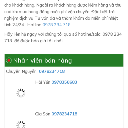
Nhân viên bán hàng
Chuyên Nguyễn
0978234718
Hải Yến
0978358683
Gia Sơn
0978234718
SẢN PHẨM TƯƠNG TỰ
-21%
-10%
Tinh chất bơ skinaz mẫu
Bộ dưỡng da ban ngày
mới aguacate avocado oil
đêm Skinaz chính hãng