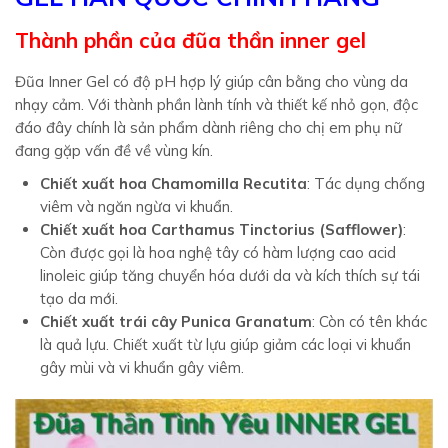
Thành phần của đũa thần inner gel
Đũa Inner Gel có độ pH hợp lý giúp cân bằng cho vùng da
nhạy cảm. Với thành phần lành tính và thiết kế nhỏ gọn, độc
đáo đây chính là sản phẩm dành riêng cho chị em phụ nữ
đang gặp vấn đề về vùng kín.
Chiết xuất hoa Chamomilla Recutita
: Tác dụng chống
viêm và ngăn ngừa vi khuẩn.
Chiết xuất hoa Carthamus Tinctorius (Safflower)
:
Còn được gọi là hoa nghệ tây có hàm lượng cao acid
linoleic giúp tăng chuyển hóa dưới da và kích thích sự tái
tạo da mới.
Chiết xuất trái cây Punica Granatum
: Còn có tên khác
là quả lựu. Chiết xuất từ lựu giúp giảm các loại vi khuẩn
gây mùi và vi khuẩn gây viêm.