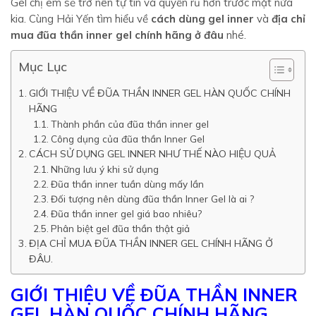
Gel chị em sẽ trở nên tự tin và quyến rũ hơn trước mặt nửa
kia. Cùng Hải Yến tìm hiểu về
cách dùng gel inner
và
địa chỉ
mua đũa thần inner gel chính hãng ở đâu
nhé.
Mục Lục
GIỚI THIỆU VỀ ĐŨA THẦN INNER GEL HÀN QUỐC CHÍNH
HÃNG
Thành phần của đũa thần inner gel
Công dụng của đũa thần Inner Gel
CÁCH SỬ DỤNG GEL INNER NHƯ THẾ NÀO HIỆU QUẢ
Những lưu ý khi sử dụng
Đũa thần inner tuần dùng mấy lần
Đối tượng nên dùng đũa thần Inner Gel là ai ?
Đũa thần inner gel giá bao nhiêu?
Phân biệt gel đũa thần thật giả
ĐỊA CHỈ MUA ĐŨA THẦN INNER GEL CHÍNH HÃNG Ở
ĐÂU.
GIỚI THIỆU VỀ ĐŨA THẦN INNER
GEL HÀN QUỐC CHÍNH HÃNG