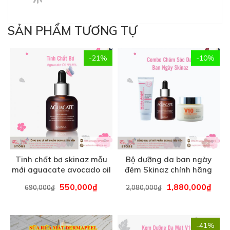
99.6 % – 70 ml
550,000
₫
1,880,000
₫
690,000
₫
2,080,000
₫
-41%
Sữa rửa mặt Dermapeel
Kem v10 hàn quốc Skinaz
chính hãng Hàn Quốc –
180 ml
980,000
₫
650,000
₫
1,100,000
₫