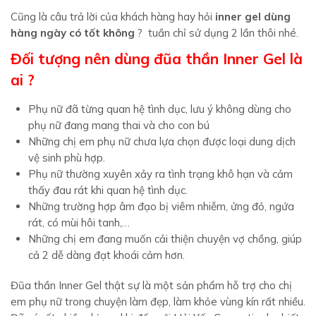
Cũng là câu trả lời của khách hàng hay hỏi
inner gel dùng
hàng ngày có tốt không
? tuần chỉ sử dụng 2 lần thôi nhé.
Đối tượng nên dùng đũa thần Inner Gel là
ai ?
Phụ nữ đã từng quan hệ tình dục, lưu ý không dùng cho
phụ nữ đang mang thai và cho con bú
Những chị em phụ nữ chưa lựa chọn được loại dung dịch
vệ sinh phù hợp.
Phụ nữ thường xuyên xảy ra tình trạng khô hạn và cảm
thấy đau rát khi quan hệ tình dục.
Những trường hợp âm đạo bị viêm nhiễm, ửng đỏ, ngứa
rát, có mùi hôi tanh,…
Những chị em đang muốn cải thiện chuyện vợ chồng, giúp
cả 2 dễ dàng đạt khoái cảm hơn.
Đũa thần Inner Gel thật sự là một sản phẩm hỗ trợ cho chị
em phụ nữ trong chuyện làm đẹp, làm khỏe vùng kín rất nhiều.