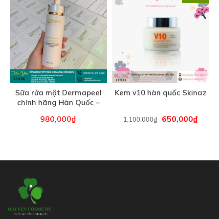
Liên Hệ Mua Hàng
Trâu Qùy,Gia Lâm, HN
Yên Phong, Bắc Ninh, Viêt Nam
Bình Tân – Hồ Chí Minh
Hotline:
–
0978.234.718
0978.35.8683
Email: haiyencosmetic@gmail.com
HỖ TRỢ KHÁCH HÀNG
Trang chủ
Giới thiệu
Sản phẩm