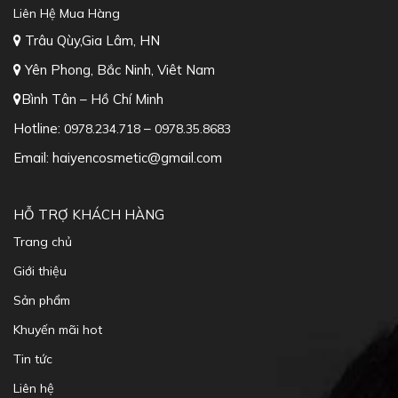
Khuyến mãi hot
Tin tức
Liên hệ
CHÍNH SÁCH
Điều Kiện Giao Dịch Chung
Vận Chuyển và Giao Nhận
Các Hình Thức Thanh Toán
Chính sách bảo mật
KẾT NỐI VỚI CHÚNG TÔI
twitter
Zalo
youtube
Email