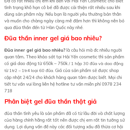
Đã có rất nhiều chị em khi đến với Hải Yến Cosmetic cho biết
tình trạng khô hạn cô bé đã được cải thiện rất nhiều sau khi
dùng sản phẩm này. Nếu bạn là người yêu thường bản thân
và muốn cho chàng ngày càng mê đắm hơn thì không nên bỏ
qua đũa thần đến từ Hàn Quốc này nhé.
Đũa thần inner gel giá bao nhiêu?
Đũa inner gel
giá bao nhiêu?
là câu hỏi mà đc nhiều người
quan tâm
.
Theo khảo sát tại Hải Yến cosmetic thì sản phẩm
có giá dao động từ 650k – 750k
/ 1 hộp 30 đũa và dao động
. Giá của sản phẩm sẽ được shop
từ 1tr2 – 1tr4 loại 60 đũa
cập nhật 24/24 cho khách hàng quan tâm được biết. Mọi chi
tiết tư vấn vui lòng liên hệ hotline tư vấn miễn phí 0978 234
718
Phân biệt
gel đũa thần thật giả
đũa thần tình yêu là sản phẩm đã có từ lâu đời và chất lượng
của hàng chính hãng rất tốt nên được chị em rất tin tưởng sử
dụng. Lợi dụng vấn đề này các đối tượng xấu đã thừa cơ hội