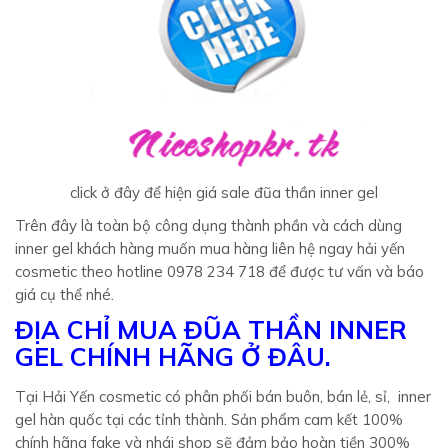
Trên đây là toàn bộ công dụng thành phần và cách dùng
inner gel khách hàng muốn mua hàng liên hệ ngay hải yến
cosmetic theo hotline 0978 234 718 để được tư vấn và báo
giá cụ thể nhé.
ĐỊA CHỈ MUA ĐŨA THẦN INNER
GEL CHÍNH HÃNG Ở ĐÂU.
Tại Hải Yến cosmetic có phân phối bán buôn, bán lẻ, sỉ, inner
gel hàn quốc tại các tỉnh thành. Sản phẩm cam kết 100%
chính hãng fake và nhái shop sẽ đảm bảo hoàn tiền 300%
cho khách hàng. Ngoài ra khách hàng được kiểm hàng và thu
cod khi mua hàng đồng miễn phí vận chuyển. Đặc biệt trải
nghiệm dịch vụ Tư vấn da và thăm khám da miễn phí nhiệt
tình 24/24 : Hotline
0978 234 718
Hãy liên hệ ngay với chúng tôi qua số hotline/zalo: 0978 234
718 để được báo giá tốt nhất