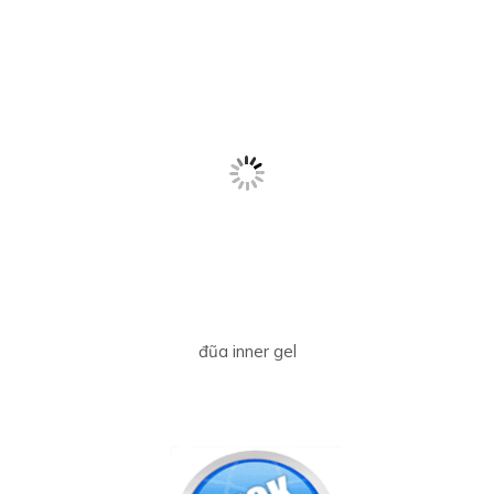
đũa inner gel
click ở đây để hiện giá sale đũa thần inner gel