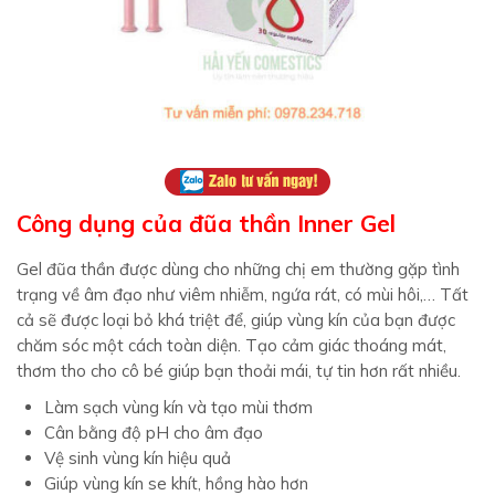
Công dụng của đũa thần Inner Gel
Gel đũa thần được dùng cho những chị em thường gặp tình
trạng về âm đạo như viêm nhiễm, ngứa rát, có mùi hôi,… Tất
cả sẽ được loại bỏ khá triệt để, giúp vùng kín của bạn được
chăm sóc một cách toàn diện. Tạo cảm giác thoáng mát,
thơm tho cho cô bé giúp bạn thoải mái, tự tin hơn rất nhiều.
Làm sạch vùng kín và tạo mùi thơm
Cân bằng độ pH cho âm đạo
Vệ sinh vùng kín hiệu quả
Giúp vùng kín se khít, hồng hào hơn