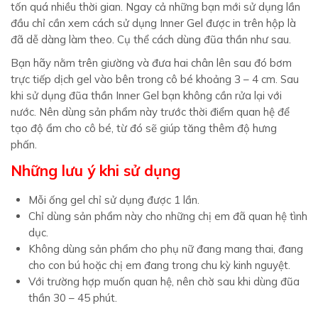
tốn quá nhiều thời gian. Ngay cả những bạn mới sử dụng lần
đầu chỉ cần xem cách sử dụng Inner Gel được in trên hộp là
đã dễ dàng làm theo. Cụ thể cách dùng đũa thần như sau.
Bạn hãy nằm trên giường và đưa hai chân lên sau đó bơm
trực tiếp dịch gel vào bên trong cô bé khoảng 3 – 4 cm. Sau
khi sử dụng đũa thần Inner Gel bạn không cần rửa lại với
nước. Nên dùng sản phẩm này trước thời điểm quan hệ để
tạo độ ẩm cho cô bé, từ đó sẽ giúp tăng thêm độ hưng
phấn.
Những lưu ý khi sử dụng
Mỗi ống gel chỉ sử dụng được 1 lần.
Chỉ dùng sản phẩm này cho những chị em đã quan hệ tình
dục.
Không dùng sản phẩm cho phụ nữ đang mang thai, đang
cho con bú hoặc chị em đang trong chu kỳ kinh nguyệt.
Với trường hợp muốn quan hệ, nên chờ sau khi dùng đũa
thần 30 – 45 phút.