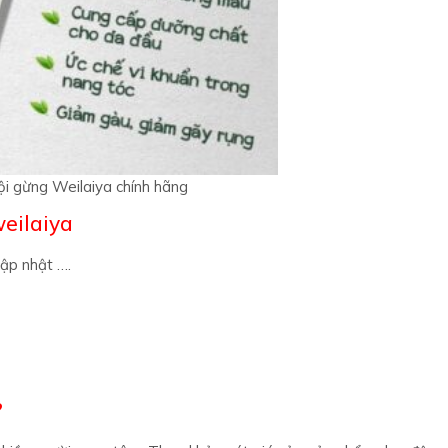
i gừng Weilaiya chính hãng
weilaiya
ập nhật ….
?
 nhiều người quan tâm. Theo khảo sát giá của sản phẩm dao động
ít nơi có hàng nhái, hàng kém chất lượng, do đó, bạn nên cân nhắc
aiya nhé!
 MẤY LOẠI.