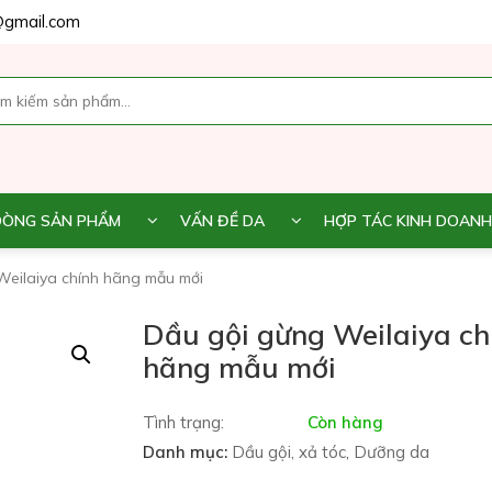
gmail.com
DÒNG SẢN PHẨM
VẤN ĐỀ DA
HỢP TÁC KINH DOANH
Weilaiya chính hãng mẫu mới
Dầu gội gừng Weilaiya ch
hãng mẫu mới
Tình trạng:
Còn hàng
Danh mục:
Dầu gội, xả tóc
,
Dưỡng da