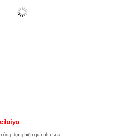
ilaiya
 công dụng hiệu quả như sau:
 da đầu
 kì hiệu quả.
tamin E giúp tóc thêm chắc khỏe.
a chính hãng sẽ giúp tăng cường lượng máu lưu thông đến chân tóc