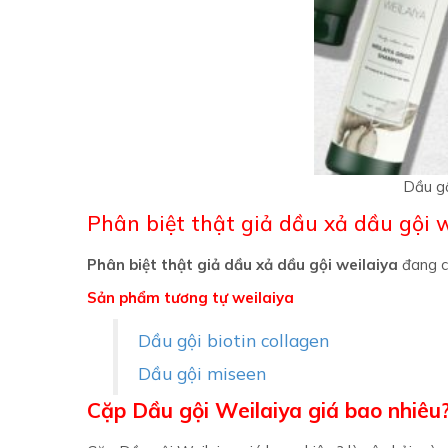
Dầu gộ
Phân biệt thật giả dầu xả dầu gội 
Phân biệt thật giả dầu xả dầu gội weilaiya
đang c
Sản phẩm tương tự weilaiya
Dầu gội biotin collagen
Dầu gội miseen
Cặp Dầu gội Weilaiya giá bao nhiêu
Cặp Dầu gội Weilaiya giá bao nhiêu ? là câu hỏi mà
– 550.000 đồng cho bộ gội xả. Trên thị trường không 
trước khi quyết định chọn cặp dầu gội đầu gừng Weil
DẦU GỘI DỪNG WEILAIYA CÓ