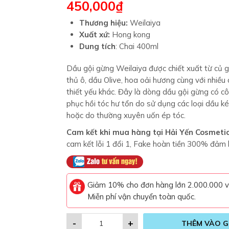
450,000
₫
Thương hiệu:
Weilaiya
Xuất xứ:
Hong kong
Dung tích
: Chai 400ml
Dầu gội gừng Weilaiya được chiết xuất từ củ g
thủ ô, dầu Olive, hoa oải hương cùng với nhiều
thiết yếu khác. Đây là dòng dầu gội gừng có c
phục hồi tóc hư tổn do sử dụng các loại dầu k
hoặc do thường xuyên uốn ép tóc.
Cam kết khi mua hàng tại Hải Yến Cosmeti
cam kết lỗi 1 đổi 1, Fake hoàn tiền 300% đảm
Giảm 10% cho đơn hàng lớn 2.000.000 
Miễn phí vận chuyển toàn quốc.
-
+
THÊM VÀO G