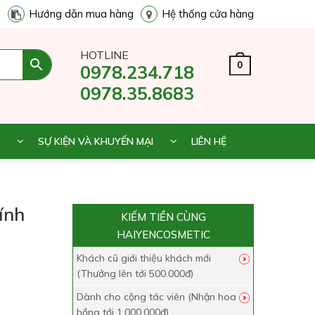
Hướng dẫn mua hàng
Hệ thống cửa hàng
HOTLINE
0
0978.234.718
0978.35.8683
SỰ KIỆN VÀ KHUYẾN MẠI
LIÊN HỆ
ính
KIẾM TIỀN CÙNG
HAIYENCOSMETIC
Khách cũ giới thiệu khách mới
(Thưởng lên tới 500.000đ)
Dành cho cộng tác viên (Nhận hoa
hồng tới 1.000.000đ)