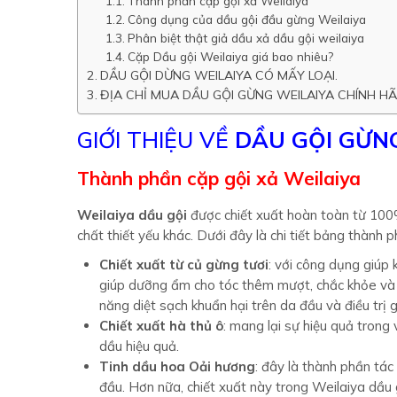
Thành phần cặp gội xả Weilaiya
Công dụng của dầu gội đầu gừng Weilaiya
Phân biệt thật giả dầu xả dầu gội weilaiya
Cặp Dầu gội Weilaiya giá bao nhiêu?
DẦU GỘI DỪNG WEILAIYA CÓ MẤY LOẠI.
ĐỊA CHỈ MUA DẦU GỘI GỪNG WEILAIYA CHÍNH H
GIỚI THIỆU VỀ
DẦU GỘI GỪNG
Thành phần cặp gội xả Weilaiya
Weilaiya dầu gội
được chiết xuất hoàn toàn từ 100% 
chất thiết yếu khác. Dưới đây là chi tiết bảng thành
Chiết xuất từ củ gừng tươi
: với công dụng giúp 
giúp dưỡng ẩm cho tóc thêm mượt, chắc khỏe và 
năng diệt sạch khuẩn hại trên da đầu và điều trị
Chiết xuất hà thủ ô
: mang lại sự hiệu quả trong
dầu hiệu quả.
Tinh dầu hoa Oải hương
: đây là thành phần tác
đầu. Hơn nữa, chiết xuất này trong Weilaiya dầu 