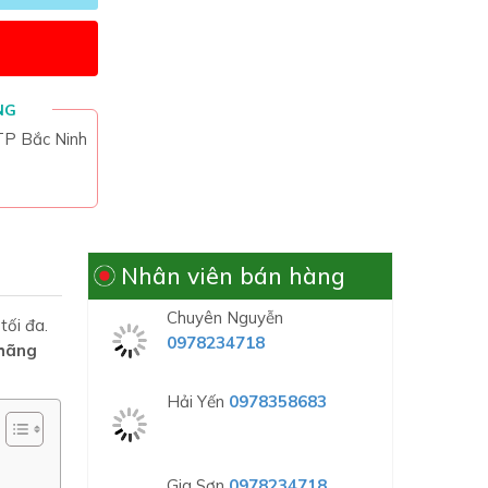
NG
 TP Bắc Ninh
Nhân viên bán hàng
Chuyên Nguyễn
0978234718
tối đa.
 hãng
Hải Yến
0978358683
Gia Sơn
0978234718