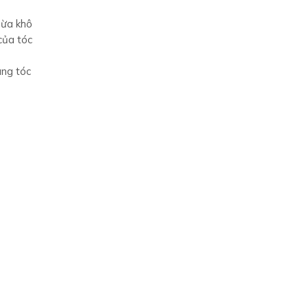
gừa khô
của tóc
ang tóc