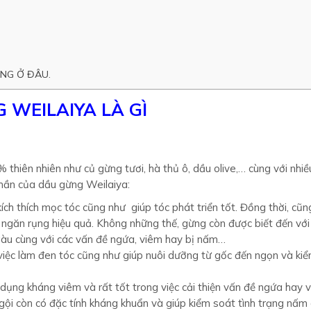
ÃNG Ở ĐÂU.
 WEILAIYA LÀ GÌ
thiên nhiên như củ gừng tươi, hà thủ ô, dầu olive,… cùng với nhi
 phần của dầu gừng Weilaiya:
kích thích mọc tóc cũng như giúp tóc phát triển tốt. Đồng thời, cũn
ngăn rụng hiệu quả. Không những thế, gừng còn được biết đến với
 gàu cùng với các vấn đề ngứa, viêm hay bị nấm…
 việc làm đen tóc cũng như giúp nuôi dưỡng từ gốc đến ngọn và ki
 dụng kháng viêm và rất tốt trong việc cải thiện vấn đề ngứa hay 
gội còn có đặc tính kháng khuẩn và giúp kiểm soát tình trạng nấm