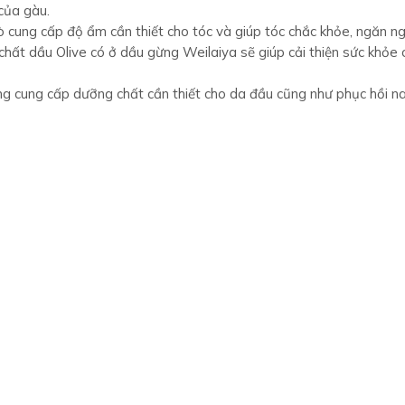
của gàu.
rò cung cấp độ ẩm cần thiết cho tóc và giúp tóc chắc khỏe, ngăn n
h chất dầu Olive có ở dầu gừng Weilaiya sẽ giúp cải thiện sức khỏe 
ụng cung cấp dưỡng chất cần thiết cho da đầu cũng như phục hồi n