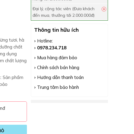
Đại lý, cộng tác viên (Đưa khách
đến mua, thưởng tới 2.000.000đ)
Thông tin hữu ích
ừng tươi, hà
Hotline:
 dưỡng chất
0978.234.718
ông dụng
Mua hàng đảm bảo
ém chất lượng
Chính sách bán hàng
c
: Sản phẩm
Hướng dẫn thanh toán
 bảo
Trung tâm bảo hành
vnđ
IỎ