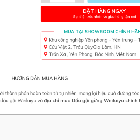
ĐẶT HÀNG NGAY
Gọi điện xác nhận và giao hàng tận nơi
MUA TẠI SHOWROOM CHÍNH HÃ
Khu công nghiệp Yên phong – Yên trung –
Cửu Việt 2, Trâu Qùy,Gia Lâm, HN
Trần Xá , Yên Phong, Bắc Ninh, Viêt Nam
HƯỚNG DẪN MUA HÀNG
i thành phần hoàn toàn từ tự nhiên, mang lại hiệu quả dưỡng tóc 
 dầu gội Weilaiya và
địa chỉ mua Dầu gội gừng Weilaiya chính