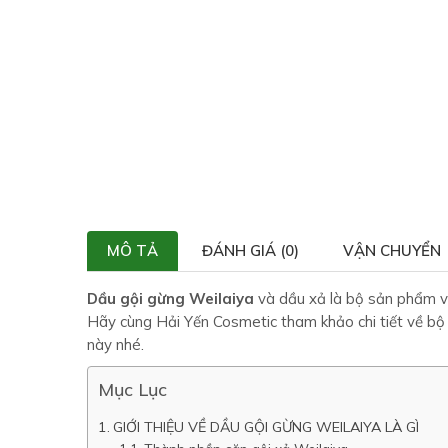
MÔ TẢ
ĐÁNH GIÁ (0)
VẬN CHUYỂN
Dầu gội gừng Weilaiya
và dầu xả là bộ sản phẩm vớ
Hãy cùng Hải Yến Cosmetic tham khảo chi tiết về bộ
này nhé.
Mục Lục
GIỚI THIỆU VỀ DẦU GỘI GỪNG WEILAIYA LÀ GÌ