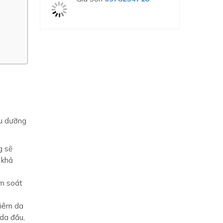
ều dưỡng
g sẽ
 khả
ểm soát
viêm da
 da đầu,