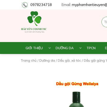
0978234718
Email:
myphamhantieuyen@
GIỚI THIỆU
DƯỠNG DA
TPCN
Trang chủ
/
Dưỡng da
/
Dầu gội, xả tóc
/ Dầu gội gừng 