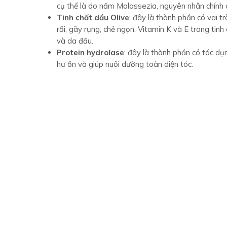
cụ thể là do nấm Malassezia, nguyên nhân chính 
Tinh chất dầu Olive
: đây là thành phần có vai t
rối, gãy rụng, chẻ ngọn. Vitamin K và E trong tin
và da đầu.
Protein hydrolase
: đây là thành phần có tác d
hư ổn và giúp nuôi dưỡng toàn diện tóc.