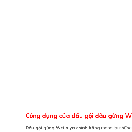
Công dụng của dầu gội đầu gừng We
Dầu gội gừng Weilaiya chính hãng
mang lại những
Dầu gội weilaya
Giúp loại sạch dầu nhờn ở trên
Bộ dầu gội Weilaiya giúp giảm ngứa và trị gàu cực
Giữ giữ ẩm cho da đầu và kết hợp cùng với với vi
Tinh chất từ gừng có trong dầu gội gừng Weilaiy