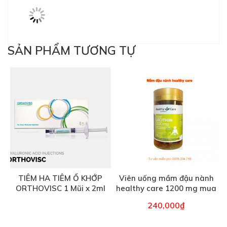
SẢN PHẨM TƯƠNG TỰ
TIÊM HA TIÊM Ổ KHỚP
Viên uống mầm đậu nành
ORTHOVISC 1 Mũi x 2ml
healthy care 1200 mg mua
(Mỹ)
ở đâu
240,000
₫