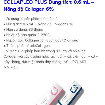
COLLAPLEO PLUS Dung tích: 0.6 mL –
Nồng độ Collagen 6%
Liều dùng: là sản phẩm tiêm 1 mũi
• Dung tích: 0.6 mL – Nồng độ Collagen 6%
• Hạn sử dụng: 36 tháng
• Nhiệt độ bảo quản: 2-250C
• Nguồn gốc: Collagen có nguồn gốc từ lợn sữa
• Thành phần: AteloCollagen
Chỉ định: Giải pháp hữu ích trong điều trị và bổ sung
Collagen với các trường hợp: rách gân – cơ, viêm gân – cơ –
dây chằng, đứt một phần dây chằng (ACL, PCI, MCI,
MMRR…)