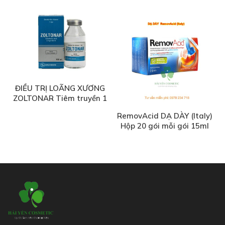
ĐIỀU TRỊ LOÃNG XƯƠNG
ZOLTONAR Tiêm truyền 1
lần/năm
RemovAcid DẠ DÀY (Italy)
Hộp 20 gói mỗi gói 15ml
Liên Hệ Mua Hàng
Trâu Qùy,Gia Lâm, HN