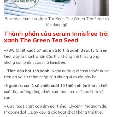
Review serum Innisfree Trà Xanh The Green Tea Seed có
tác dụng gì?
Thành phần của serum Innisfree trà
xanh The Green Tea Seed
–
78% Chiết xuất từ mầm và lá trà xanh Beauty Green
tea
: Đây là thành phần đặc thù, không thể thiếu trong
những sản phẩm của nhà Innisfree.
– Tinh dầu hạt trà xanh:
Ngăn ngừa quá trình thoát nước
trên da và sự thâm nhập của những vi khuẩn gây hại
-Ngoài ra còn 1 số chiết xuất từ thiên nhiên khác
: chiết
xuất hạt xương rồng, chiết xuất hoa lan, chiết xuất từ vỏ
cam…
– Các hoạt chất cấp ẩm nổi tiếng
: Glycerin, Niacinamide,
Propanediol … Đây đều là các hoạt chất không thể thiếu