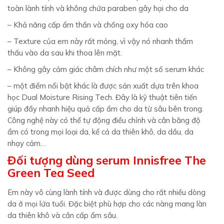
toàn lành tính và không chứa paraben gây hại cho da
– Khả năng cấp ẩm thần và chống oxy hóa cao
– Texture của em này rất mỏng, vì vậy nó nhanh thẩm
thấu vào da sau khi thoa lên mặt.
– Không gây cảm giác châm chích như một số serum khác
– một điểm nổi bật khác là được sản xuất dựa trên khoa
học Dual Moisture Rising Tech. Đây là kỹ thuật tiên tiến
giúp đẩy nhanh hiệu quả cấp ẩm cho da từ sâu bên trong.
Công nghệ này có thể tự động điều chỉnh và cân bằng độ
ẩm có trong mọi loại da, kể cả da thiên khô, da dầu, da
nhạy cảm…
Đối tượng dùng serum Innisfree The
Green Tea Seed
Em này vô cùng lành tính và được dùng cho rất nhiều dòng
da ở mọi lứa tuổi. Đặc biệt phù hợp cho các nàng mang làn
da thiên khô và cần cấp ẩm sâu.