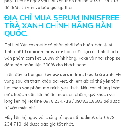
phối. Liên hệ ngay với Hải Yến theo hotline 0978 234 718
để được tư vấn và báo giá kịp thời
ĐỊA CHỈ MUA SERUM INNISFREE
TRÀ XANH CHÍNH HÃNG HÀN
QUỐC.
Tại Hải Yến cosmetic có phân phối bán buôn, bán lẻ, sỉ,
tinh chất trà xanh innisfree
hàn quốc tại các tỉnh thành.
Sản phẩm cam kết 100% chính hãng. Fake và nhái shop sẽ
đảm bảo hoàn tiền 300% cho khách hàng.
Trên đây là bài giới
Review serum Innisfree trà xanh
.
Hy
vọng sau khi tham khảo bài viết, chị em đã có thể yên tâm,
lựa chọn sản phẩm mà mình yêu thích. Nếu còn những thắc
mắc hoặc muốn liên hệ để mua sản phẩm, quý khách vui
lòng liên hệ Hotline 0978.234.718 / 0978.35.8683 để được
tư vấn miễn phí.
Hãy liên hệ ngay với chúng tôi qua số hotline/zalo: 0978
234 718 để được báo giá tốt nhất.