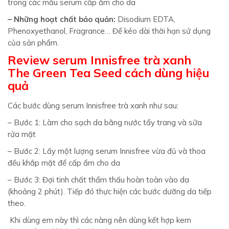
trong các mẫu serum cấp ẩm cho da
– Những hoạt chất bảo quản:
Disodium EDTA,
Phenoxyethanol, Fragrance… Để kéo dài thời hạn sử dụng
của sản phẩm.
Review serum Innisfree trà xanh
The Green Tea Seed cách dùng hiệu
quả
Các bước dùng serum Innisfree trà xanh như sau:
– Bước 1: Làm cho sạch da bằng nước tẩy trang và sữa
rửa mặt
– Bước 2: Lấy một lượng serum Innisfree vừa đủ và thoa
đều khắp mặt để cấp ẩm cho da
– Bước 3: Đợi tinh chất thẩm thấu hoàn toàn vào da
(khoảng 2 phút). Tiếp đó thực hiện các bước dưỡng da tiếp
theo.
Khi dùng em này thì các nàng nên dùng kết hợp kem