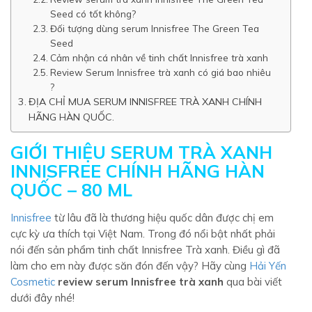
Seed có tốt không?
Đối tượng dùng serum Innisfree The Green Tea
Seed
Cảm nhận cá nhân về tinh chất Innisfree trà xanh
Review Serum Innisfree trà xanh có giá bao nhiêu
?
ĐỊA CHỈ MUA SERUM INNISFREE TRÀ XANH CHÍNH
HÃNG HÀN QUỐC.
GIỚI THIỆU SERUM TRÀ XANH
INNISFREE CHÍNH HÃNG HÀN
QUỐC – 80 ML
Innisfree
từ lâu đã là thương hiệu quốc dân được chị em
cực kỳ ưa thích tại Việt Nam. Trong đó nổi bật nhất phải
nói đến sản phẩm tinh chất Innisfree Trà xanh. Điều gì đã
làm cho em này được săn đón đến vậy? Hãy cùng
Hải Yến
Cosmetic
review serum Innisfree trà xanh
qua bài viết
dưới đây nhé!