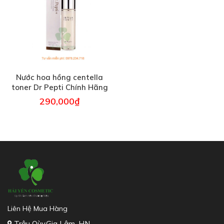
Nước hoa hồng centella
toner Dr Pepti Chính Hãng
– 210ml
290,000
₫
Liên Hệ Mua Hàng
Trâu Qùy,Gia Lâm, HN