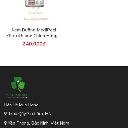
Kem Dưỡng MediPeel
Glutathione Chính Hãng –
50g
240,000
₫
Liên Hệ Mua Hàng
Trâu Qùy,Gia Lâm, HN
Yên Phong, Bắc Ninh, Viêt Nam