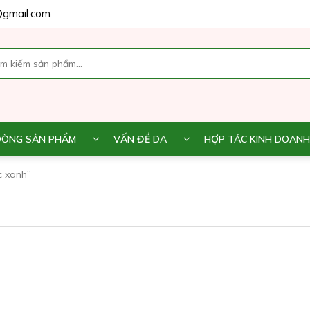
gmail.com
DÒNG SẢN PHẨM
VẤN ĐỀ DA
HỢP TÁC KINH DOANH
c xanh”