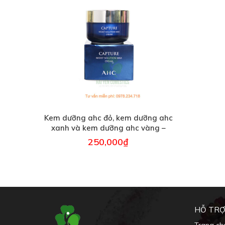
Kem dưỡng ahc đỏ, kem dưỡng ahc
xanh và kem dưỡng ahc vàng –
50ml
250,000
₫
HỖ TRỢ
Trang ch